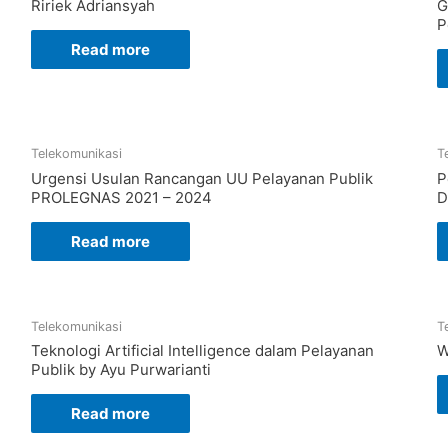
Ririek Adriansyah
G
P
Read more
Telekomunikasi
T
Urgensi Usulan Rancangan UU Pelayanan Publik
P
PROLEGNAS 2021 – 2024
D
Read more
Telekomunikasi
T
Teknologi Artificial Intelligence dalam Pelayanan
W
Publik by Ayu Purwarianti
Read more