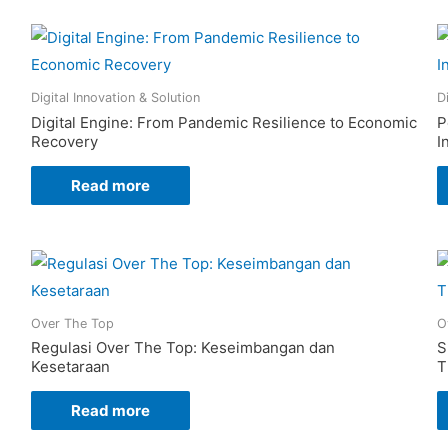
Digital Innovation & Solution
D
Digital Engine: From Pandemic Resilience to Economic
P
Recovery
I
Read more
Over The Top
O
Regulasi Over The Top: Keseimbangan dan
S
Kesetaraan
T
Read more