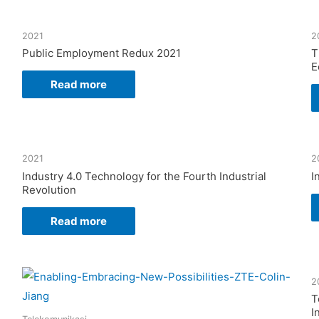
2021
2
Public Employment Redux 2021
T
E
Read more
2021
2
Industry 4.0 Technology for the Fourth Industrial
I
Revolution
Read more
2
T
I