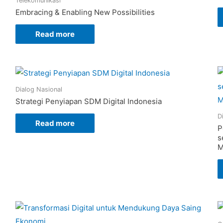
Telekomunikasi
Embracing & Enabling New Possibilities
Read more
Dialog Nasional
Strategi Penyiapan SDM Digital Indonesia
D
Read more
P
s
M