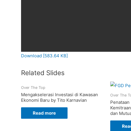
Download [583.64 KB]
Related Slides
Over The Top
Mengakselerasi Investasi di Kawasan
Over The T
Ekonomi Baru by Tito Karnavian
Penataan 
Kemitraan
Read more
dan Mutua
Rea