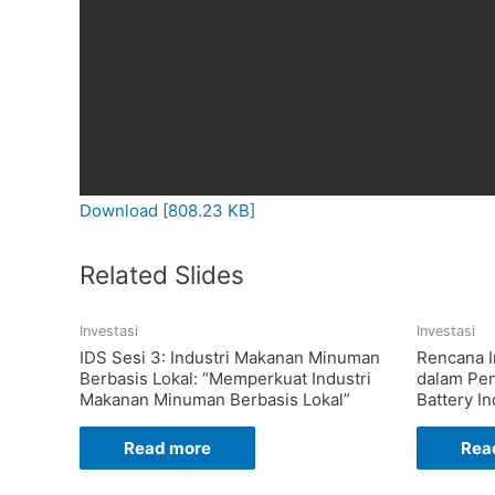
Download [808.23 KB]
Related Slides
Investasi
Investasi
IDS Sesi 3: Industri Makanan Minuman
Rencana I
Berbasis Lokal: “Memperkuat Industri
dalam Pe
Makanan Minuman Berbasis Lokal”
Battery I
Read more
Rea