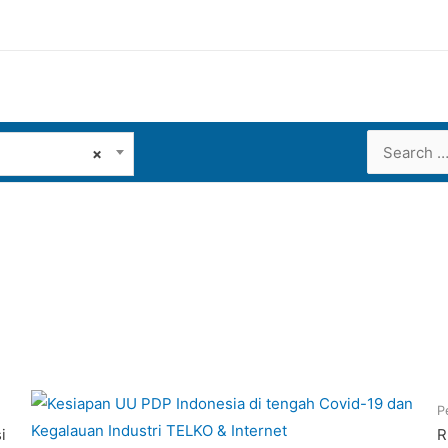
Search
×
for:
P
i
R