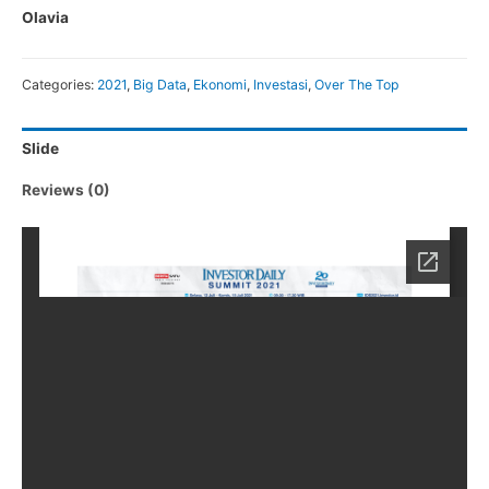
Olavia
Categories:
2021
,
Big Data
,
Ekonomi
,
Investasi
,
Over The Top
Slide
Reviews (0)